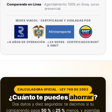
Comparendo en Línea
· Agendamiento 100% en línea, curso
presencial.
SEDES VIACOL · CERTIFICADAS Y VIGILADAS POR
+6 AÑOS DE OPERACIÓN · +24 SEDES · CERTIFICADOS RUNT
& SIMIT
CALCULADORA OFICIAL · LEY 769 DE 2002
¿Cuánto te puedes
ahorrar
?
Dos datos y diez segundos: te decimos si tu
comparendo paga
50 %
o
25 %
menos, y agendas