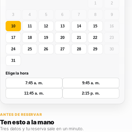
1
2
3
4
5
6
7
8
9
10
11
12
13
14
15
16
17
18
19
20
21
22
23
24
25
26
27
28
29
30
31
Elige la hora
7:45 a. m.
9:45 a. m.
11:45 a. m.
2:15 p. m.
ANTES DE RESERVAR
Ten esto
a la mano
Tres datos y tu reserva sale en un minuto.