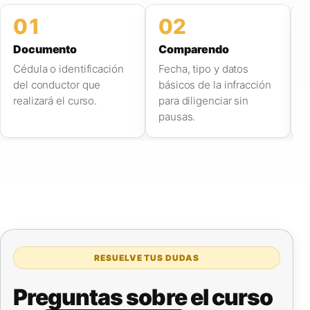
01
02
Documento
Comparendo
C
Cédula o identificación
Fecha, tipo y datos
W
del conductor que
básicos de la infracción
r
realizará el curso.
para diligenciar sin
s
pausas.
RESUELVE TUS DUDAS
Preguntas sobre el curso