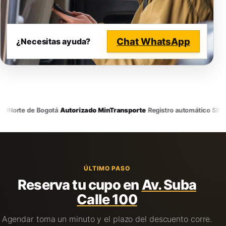
Chat WhatsApp
¿Necesitas ayuda?
·
·
Norte de Bogotá
Autorizado MinTransporte
Registro automático SIMIT
ÚLTIMO PASO
Reserva tu cupo en
Av. Suba
Calle 100
Agendar toma un minuto y el plazo del descuento corre.