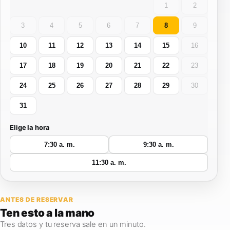
1
2
3
4
5
6
7
8
9
10
11
12
13
14
15
16
17
18
19
20
21
22
23
24
25
26
27
28
29
30
31
Elige la hora
7:30 a. m.
9:30 a. m.
11:30 a. m.
ANTES DE RESERVAR
Ten esto
a la mano
Tres datos y tu reserva sale en un minuto.