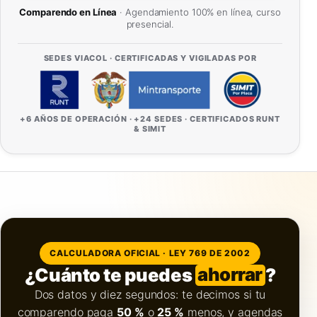
Comparendo en Línea
· Agendamiento 100% en línea, curso
presencial.
SEDES VIACOL · CERTIFICADAS Y VIGILADAS POR
+6 AÑOS DE OPERACIÓN · +24 SEDES · CERTIFICADOS RUNT
& SIMIT
CALCULADORA OFICIAL · LEY 769 DE 2002
¿Cuánto te puedes
ahorrar
?
Dos datos y diez segundos: te decimos si tu
comparendo paga
50 %
o
25 %
menos, y agendas