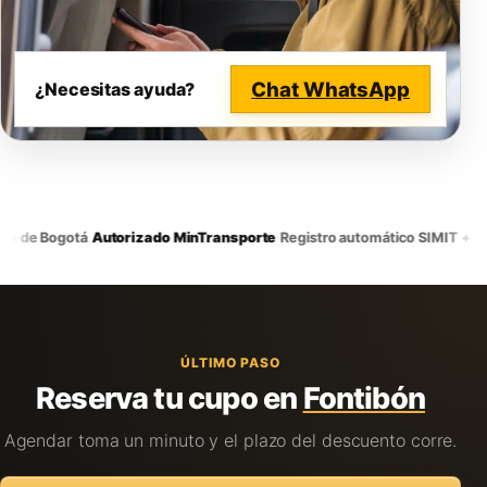
Chat WhatsApp
¿Necesitas ayuda?
·
·
e de Bogotá
Autorizado MinTransporte
Registro automático SIMIT + RU
ÚLTIMO PASO
Reserva tu cupo en
Fontibón
Agendar toma un minuto y el plazo del descuento corre.