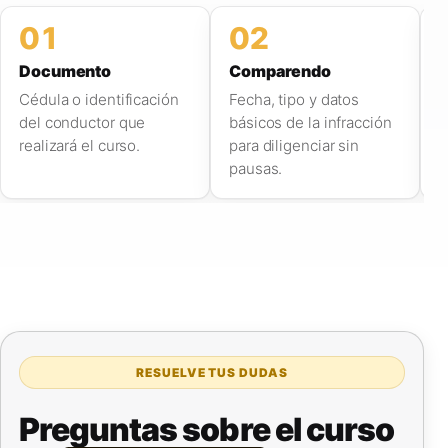
01
02
Documento
Comparendo
C
Cédula o identificación
Fecha, tipo y datos
W
del conductor que
básicos de la infracción
r
realizará el curso.
para diligenciar sin
s
pausas.
RESUELVE TUS DUDAS
Preguntas sobre el curso