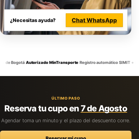
Chat WhatsApp
¿Necesitas ayuda?
·
·
 de Bogotá
Autorizado MinTransporte
Registro automático SIMIT + RUN
ÚLTIMO PASO
Reserva tu cupo en
7 de Agosto
Agendar toma un minuto y el plazo del descuento corre.
Reservar mi cupo