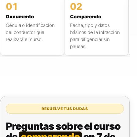
01
02
Documento
Comparendo
C
Cédula o identificación
Fecha, tipo y datos
W
del conductor que
básicos de la infracción
r
realizará el curso.
para diligenciar sin
s
pausas.
RESUELVE TUS DUDAS
Preguntas sobre el curso
de
comparendo
en 7 de