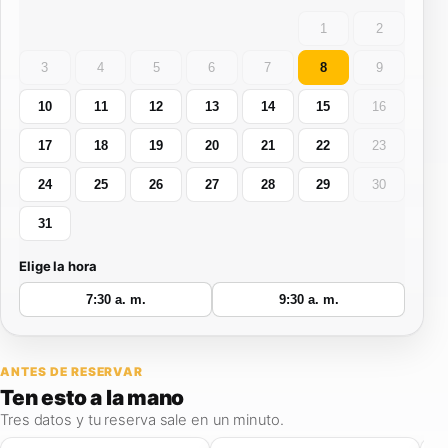
1
2
3
4
5
6
7
8
9
10
11
12
13
14
15
16
17
18
19
20
21
22
23
24
25
26
27
28
29
30
31
Elige la hora
7:30 a. m.
9:30 a. m.
ANTES DE RESERVAR
Ten esto
a la mano
Tres datos y tu reserva sale en un minuto.