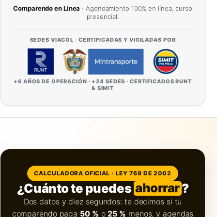
Comparendo en Línea
· Agendamiento 100% en línea, curso
presencial.
SEDES VIACOL · CERTIFICADAS Y VIGILADAS POR
+6 AÑOS DE OPERACIÓN · +24 SEDES · CERTIFICADOS RUNT
& SIMIT
CALCULADORA OFICIAL · LEY 769 DE 2002
¿Cuánto te puedes
ahorrar
?
Dos datos y diez segundos: te decimos si tu
comparendo paga
50 %
o
25 %
menos, y agendas