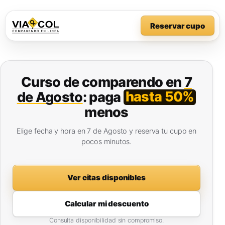
Reservar cupo
Curso de comparendo en
7
hasta 50%
de Agosto
: paga
menos
Elige fecha y hora en 7 de Agosto y reserva tu cupo en
pocos minutos.
Ver citas disponibles
Calcular mi descuento
Consulta disponibilidad sin compromiso.