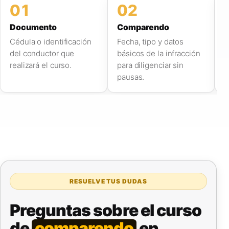
01
02
Documento
Comparendo
C
Cédula o identificación
Fecha, tipo y datos
W
del conductor que
básicos de la infracción
r
realizará el curso.
para diligenciar sin
s
pausas.
RESUELVE TUS DUDAS
Preguntas sobre el curso
de
comparendo
en