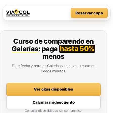
Reservar cupo
Curso de comparendo en
hasta 50%
Galerías
: paga
menos
Elige fecha y hora en Galerías y reserva tu cupo en
pocos minutos.
Ver citas disponibles
Calcular mi descuento
Consulta disponibilidad sin compromiso.