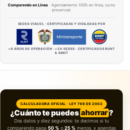
Comparendo en Línea
· Agendamiento 100% en línea, curso
presencial.
SEDES VIACOL · CERTIFICADAS Y VIGILADAS POR
+6 AÑOS DE OPERACIÓN · +24 SEDES · CERTIFICADOS RUNT
& SIMIT
CALCULADORA OFICIAL · LEY 769 DE 2002
¿Cuánto te puedes
ahorrar
?
Dos datos y diez segundos: te decimos si tu
comparendo paga
50 %
o
25 %
menos, y agendas