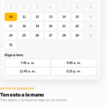
3
4
5
6
7
8
9
10
11
12
13
14
15
16
17
18
19
20
21
22
23
24
25
26
27
28
29
30
31
Elige la hora
7:45 a. m.
9:45 a. m.
11:45 a. m.
2:15 p. m.
ANTES DE RESERVAR
Ten esto
a la mano
Tres datos y tu reserva sale en un minuto.