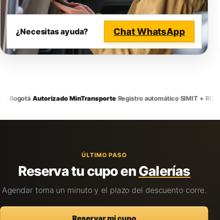
Chat WhatsApp
¿Necesitas ayuda?
·
·
·
e Bogotá
Autorizado MinTransporte
Registro automático SIMIT + RUNT
ÚLTIMO PASO
Reserva tu cupo en
Galerías
Agendar toma un minuto y el plazo del descuento corre.
Reservar mi cupo