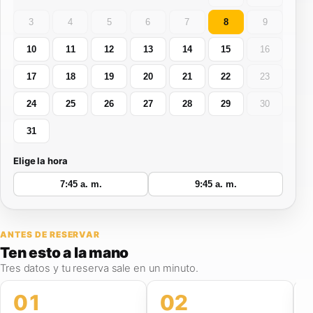
3
4
5
6
7
8
9
10
11
12
13
14
15
16
17
18
19
20
21
22
23
24
25
26
27
28
29
30
31
Elige la hora
7:45 a. m.
9:45 a. m.
ANTES DE RESERVAR
Ten esto
a la mano
Tres datos y tu reserva sale en un minuto.
01
02