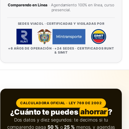
Comparendo en Línea
· Agendamiento 100% en línea, curso
presencial.
SEDES VIACOL · CERTIFICADAS Y VIGILADAS POR
+6 AÑOS DE OPERACIÓN · +24 SEDES · CERTIFICADOS RUNT
& SIMIT
CALCULADORA OFICIAL · LEY 769 DE 2002
¿Cuánto te puedes
ahorrar
?
Dos datos y diez segundos: te decimos si tu
comparendo paga
50 %
o
25 %
menos, y agendas