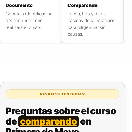
Documento
Comparendo
C
Cédula o identificación
Fecha, tipo y datos
W
del conductor que
básicos de la infracción
r
realizará el curso.
para diligenciar sin
s
pausas.
RESUELVE TUS DUDAS
Preguntas sobre el curso
de
comparendo
en
Primera de Mayo