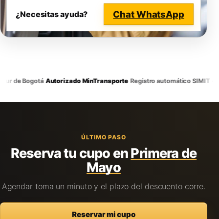
Chat WhatsApp
¿Necesitas ayuda?
·
·
ur de Bogotá
Autorizado MinTransporte
Registro automático SIMIT + R
ÚLTIMO PASO
Reserva tu cupo en
Primera de
Mayo
Agendar toma un minuto y el plazo del descuento corre.
Reservar mi cupo