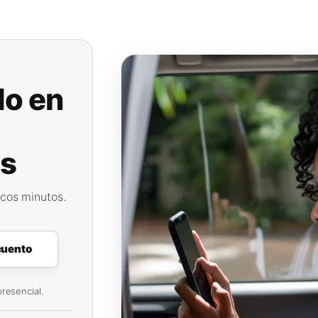
o en
s
ocos minutos.
cuento
resencial.