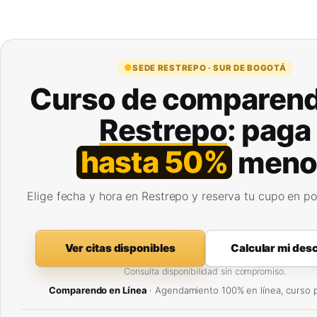
SEDE RESTREPO · SUR DE BOGOTÁ
Curso de comparend
Restrepo
: paga
hasta 50%
meno
Elige fecha y hora en Restrepo y reserva tu cupo en p
Ver citas disponibles
Calcular mi des
Consulta disponibilidad sin compromiso.
Comparendo en Línea
· Agendamiento 100% en línea, curso p