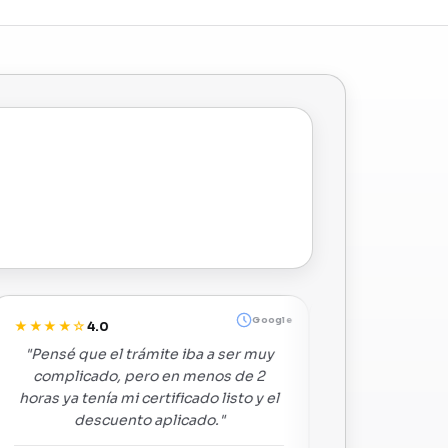
Google
★☆
★★★★★
4.0
4.8
 que el trámite iba a ser muy
"Me atendieron rápido y
licado, pero en menos de 2
registrado en SIMIT el 
a tenía mi certificado listo y el
Excelente servicio, lo r
descuento aplicado."