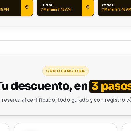
Tunal
Yopal
15 AM
Mañana 7:45 AM
Mañana 7:45 A
CÓMO FUNCIONA
Tu descuento, en
3 paso
a reserva al certificado, todo guiado y con registro vá