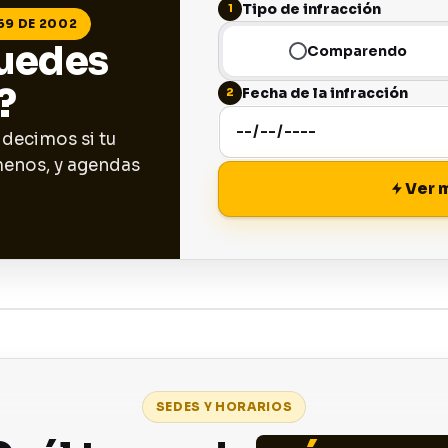
Tipo de infracción
69 DE 2002
puedes
Comparendo
?
Fecha de la infracción
Formulario para calcular el 
 decimos si tu
enos, y agendas
Ver 
SEDES Y HORARIOS