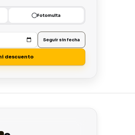
Fotomulta
descuento legal según tipo de infracción y fecha.
Seguir sin fecha
mi descuento