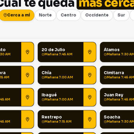
Cuál te queda
más cerc
Cerca a mí
Norte
Centro
Occidente
Sur
sto
20 de Julio
Álamos
:30 AM
Mañana 7:45 AM
Mañana 7:30 A
era
Chía
Cimitarra
15 AM
Mañana 7:00 AM
Mañana 7:45 A
Ibagué
Juan Rey
:45 AM
Mañana 7:00 AM
Mañana 7:45 A
Restrepo
Soacha
:45 AM
Mañana 7:15 AM
Mañana 7:30 A