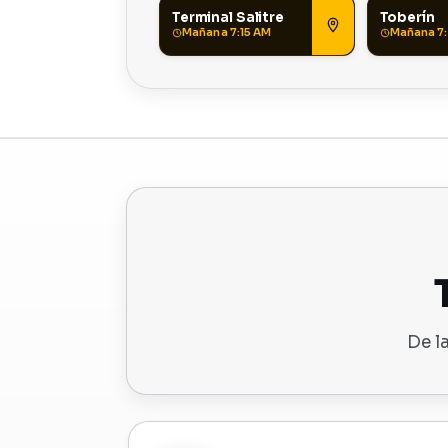
Terminal Salitre
Toberín
Mañana 7:15 AM
Mañana 7:
De l