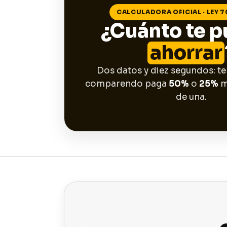
CALCULADORA OFICIAL · LEY 7
¿Cuánto te 
ahorrar
Dos datos y diez segundos: te
comparendo paga
50%
o
25%
m
de una.