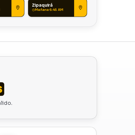
Zipaquirá
M
Mañana 6:45 AM
s
lido.