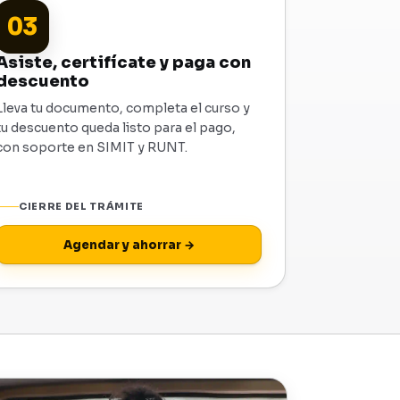
03
Asiste, certifícate y paga con
descuento
Lleva tu documento, completa el curso y
tu descuento queda listo para el pago,
con soporte en SIMIT y RUNT.
CIERRE DEL TRÁMITE
Agendar y ahorrar →