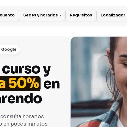
scuento
Sedes y horarios
Requisitos
Localizador
n Google
 curso y
a 50%
en
arendo
 consulta horarios
po en pocos minutos.