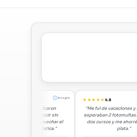
Google
G
★★★★★
4.8
ido me aplicaron
"Me fui de vacaciones y al volver
por conducir sin
esperaban 2 fotomultas. Agendé 
 logré aprovechar el
dos cursos y me ahorré una bue
rré esa platica."
plata."