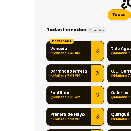
¿
Todas
Todas las sedes
25 sedes
DESTACADA
Venecia
7 de Ago
Mañana 7:45 AM
Mañana 7
Barrancabermeja
C.C. Carr
Mañana 7:45 AM
Mañana 7:
Fontibón
Galerías
Mañana 7:30 AM
Mañana 7
Primera de Mayo
Quiriguá
Mañana 7:45 AM
Mañana 7