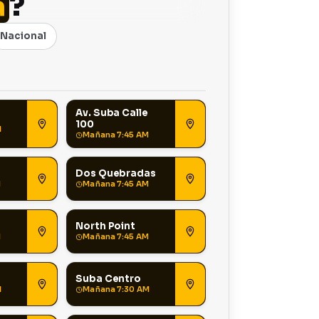
a
?
Nacional
Av. Suba Calle
100
M
Mañana 7:45 AM
Dos Quebradas
M
Mañana 7:45 AM
North Point
M
Mañana 7:45 AM
Suba Centro
M
Mañana 7:30 AM