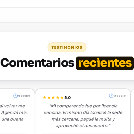
TESTIMONIOS
Comentarios
recientes
oogle
Google
★★★★★
★★★
5.0
 me
"Mi comparendo fue por licencia
"Pensé
mis
vencida. El mismo día localicé la sede
comp
na
más cercana, pagué la multa y
horas y
aproveché el descuento."