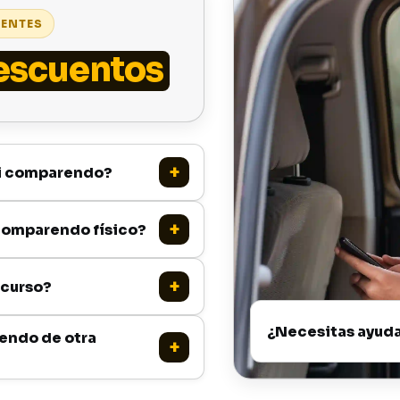
UENTES
escuentos
i comparendo?
 comparendo físico?
 curso?
¿Necesitas ayud
endo de otra